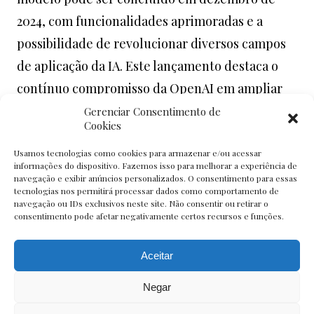
2024, com funcionalidades aprimoradas e a
possibilidade de revolucionar diversos campos
de aplicação da IA. Este lançamento destaca o
contínuo compromisso da OpenAI em ampliar
os horizontes da tecnologia de inteligência
Gerenciar Consentimento de
Cookies
artificial.
Usamos tecnologias como cookies para armazenar e/ou acessar
informações do dispositivo. Fazemos isso para melhorar a experiência de
Para mais informações, acesse a matéria original
navegação e exibir anúncios personalizados. O consentimento para essas
tecnologias nos permitirá processar dados como comportamento de
em:
https://www.firstpost.com/tech/openai-to-
navegação ou IDs exclusivos neste site. Não consentir ou retirar o
launch-gpt-5-aka-orion-soon-their-most-
consentimento pode afetar negativamente certos recursos e funções.
powerful-closest-to-agi-lm-yet-13829844.html
Aceitar
Negar