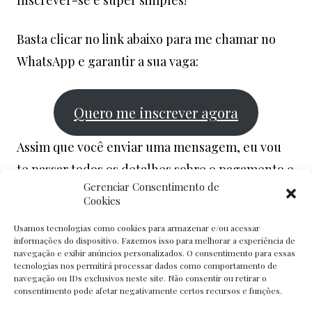
Inscrever-se é super simples!
Basta clicar no link abaixo para me chamar no
WhatsApp e garantir a sua vaga:
Quero me inscrever agora
Assim que você enviar uma mensagem, eu vou
te passar todos os detalhes sobre o pagamento e
Gerenciar Consentimento de
confirmar sua participação.
Cookies
Usamos tecnologias como cookies para armazenar e/ou acessar
Lembre-se:
são apenas 10 vagas
e elas estão
informações do dispositivo. Fazemos isso para melhorar a experiência de
acabando rápido! Não perca essa oportunidade
navegação e exibir anúncios personalizados. O consentimento para essas
tecnologias nos permitirá processar dados como comportamento de
de dominar a IA e transformar sua rotina.
navegação ou IDs exclusivos neste site. Não consentir ou retirar o
consentimento pode afetar negativamente certos recursos e funções.