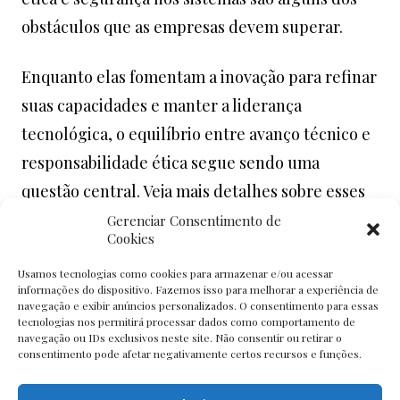
obstáculos que as empresas devem superar.
Enquanto elas fomentam a inovação para refinar
suas capacidades e manter a liderança
tecnológica, o equilíbrio entre avanço técnico e
responsabilidade ética segue sendo uma
questão central. Veja mais detalhes sobre esses
desafios enfrentados pelos líderes do setor de
Gerenciar Consentimento de
Cookies
IA na matéria completa em Bloomberg.
Usamos tecnologias como cookies para armazenar e/ou acessar
informações do dispositivo. Fazemos isso para melhorar a experiência de
Para mais informações, acesse a matéria em:
navegação e exibir anúncios personalizados. O consentimento para essas
tecnologias nos permitirá processar dados como comportamento de
https://www.bloomberg.com/news/articles/2024-
navegação ou IDs exclusivos neste site. Não consentir ou retirar o
11-13/openai-google-and-anthropic-are-
consentimento pode afetar negativamente certos recursos e funções.
struggling-to-build-more-advanced-ai