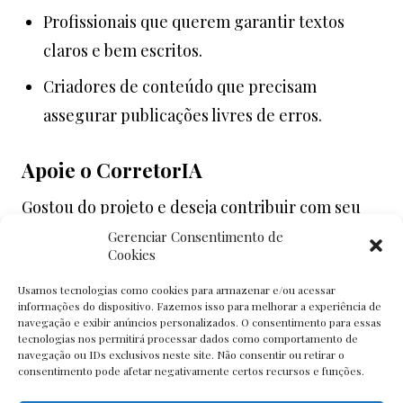
Profissionais que querem garantir textos
claros e bem escritos.
Criadores de conteúdo que precisam
assegurar publicações livres de erros.
Apoie o CorretorIA
Gostou do projeto e deseja contribuir com seu
desenvolvimento? Você pode apoiar realizando
Gerenciar Consentimento de
Cookies
uma doação voluntária de R$ 10 diretamente
pelo site, ajudando na melhoria contínua do
Usamos tecnologias como cookies para armazenar e/ou acessar
informações do dispositivo. Fazemos isso para melhorar a experiência de
aplicativo.
navegação e exibir anúncios personalizados. O consentimento para essas
tecnologias nos permitirá processar dados como comportamento de
navegação ou IDs exclusivos neste site. Não consentir ou retirar o
Para mais informações, me acompanhe no
consentimento pode afetar negativamente certos recursos e funções.
Instagram
@fabio.com.ia
.