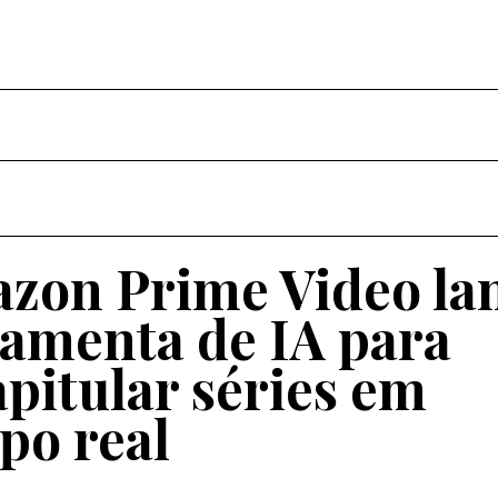
zon Prime Video la
ramenta de IA para
apitular séries em
po real