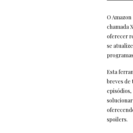
O Amazon 
chamada X-
oferecer r
se atualiz
programas 
Esta ferra
breves de 
episódios,
solucionar
oferecendo
spoilers.