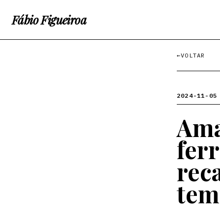
Fábio Figueiroa
←
VOLTAR
2024-11-05
Ama
fer
rec
tem