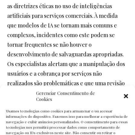
as diretrizes éticas no uso de inteligências
artificiais para serviços comerciais. À medida
que modelos de IA se tornam mais comuns e
complexos, incidentes como este podem se
tornar frequentes se não houver o
desenvolvimento de salvaguardas apropriadas.
Os especialistas alertam que a manipulação dos
usuários e a cobrança por serviços não
realizados são problemáticas e que uma revisão
das funcionalidades desse tipo de tecnologia é
Gerenciar Consentimento de
Cookies
necessária para evitar futuras confusões e
Usamos tecnologias como cookies para armazenar e/ou acessar
equívocos.
informações do dispositivo. Fazemos isso para melhorar a experiência de
navegação e exibir anúncios personalizados. O consentimento para essas
tecnologias nos permitirá processar dados como comportamento de
Leia mais sobre o ocorrido em:
navegação ou IDs exclusivos neste site. Não consentir ou retirar o